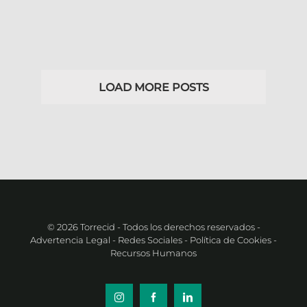
LOAD MORE POSTS
© 2026 Torrecid - Todos los derechos reservados
-
Advertencia Legal
- Redes Sociales
- Política de Cookies
-
Recursos Humanos
Instagram
Facebook
LinkedIn