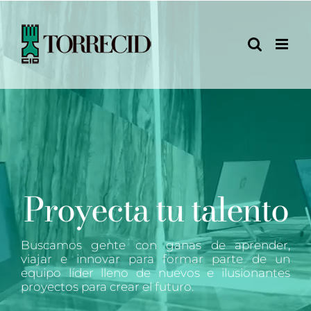
Saltar
al
contenido
Proyecta tu talento
Buscamos gente con ganas de aprender,
viajar e innovar para formar parte de un
equipo líder lleno de nuevos e ilusionantes
proyectos para crear el futuro.