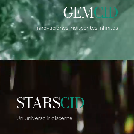
GEM
CID
Innovaciones iridiscentes infinitas
STARS
CID
Un universo iridiscente