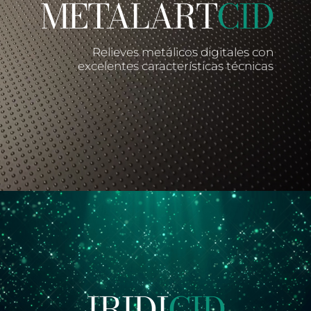
METALART
CID
Relieves metálicos digitales con
excelentes características técnicas
IRIDI
CID