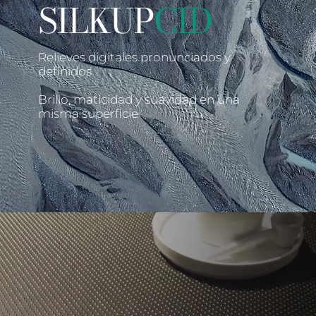
SILKUP
CID
Relieves digitales pronunciados y
definidos
Brillo, maticidad y suavidad en una
misma superficie