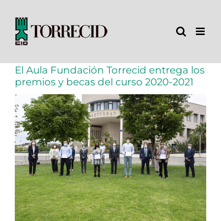
Saltar
al
contenido
El Aula Fundación Torrecid entrega los
premios y becas del curso 2020-2021